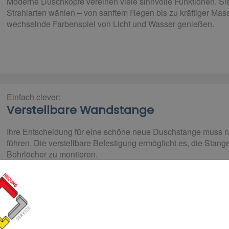
Moderne Duschköpfe vereinen viele sinnvolle Funktionen. S
Strahlarten wählen – von sanftem Regen bis zu kräftiger Ma
wechselnde Farbenspiel von Licht und Wasser genießen.
Einfach clever:
Verstellbare Wandstange
Ihre Entscheidung für eine schöne neue Duschstange muss ni
führen. Die verstellbare Befestigung ermöglicht es, die Sta
Bohrlöcher zu montieren.
Genau Ihr Stil: