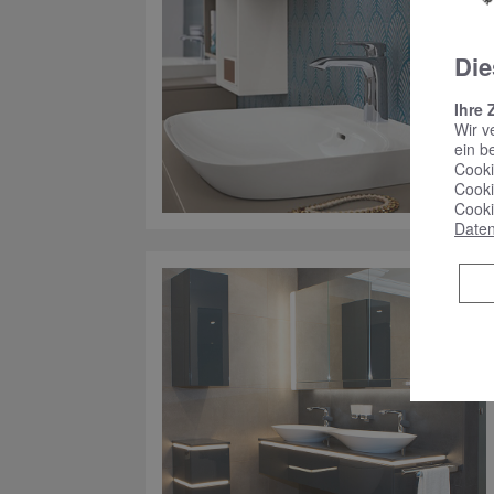
Die
Ihre 
Wir v
ein b
Cooki
Cooki
Cooki
Daten