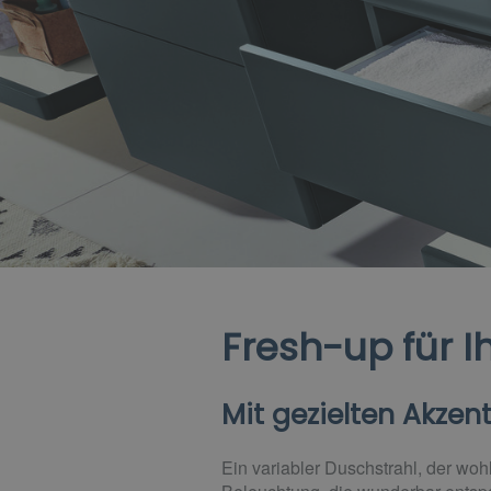
Fresh-up für 
Mit gezielten Akze
Ein variabler Duschstrahl, der w