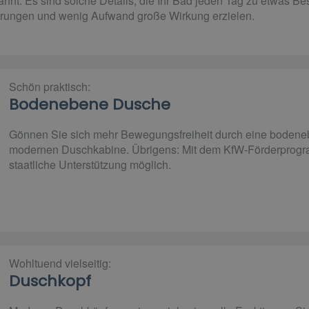
nnt. Es sind solche Details, die Ihr Bad jeden Tag zu etwas 
derungen und wenig Aufwand große Wirkung erzielen.
Schön praktisch:
Bodenebene Dusche
Gönnen Sie sich mehr Bewegungsfreiheit durch eine bodene
modernen Duschkabine. Übrigens: Mit dem KfW-Förderprogra
staatliche Unterstützung möglich.
Wohltuend vielseitig:
Duschkopf