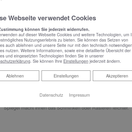
Armaturen & Accessoires
se Webseite verwendet Cookies
Mit der Wahl der passenden Armaturen und Accessoires könne
aufwerten. Viele Hersteller bieten Ihnen Design-Serien, bei d
Zustimmung können Sie jederzeit widerrufen.
abgestimmt sind – vom Handtuchhalter bis zum Seifenspende
erwenden auf dieser Webseite Cookies und weitere Technologien, um 
estmögliches Nutzungserlebnis zu bieten. Sie können das Setzen von
es auch ablehnen und unsere Seite nur mit den technisch notwendige
es nutzen. Weitere Informationen, sowie eine detaillierte Übersicht der
es und eingesetzten Technologien finden Sie in unserer
schutzerklärung
. Sie können Ihre
Einstellungen
jederzeit ändern.
Tägliches Highlight:
Ablehnen
Ablehnen
Einstellungen
Akzeptieren
Beleuchtung
Das richtige Licht sorgt für die passende Stimmung im Bad. So
Datenschutz
Impressum
Dusche oder Wanne eine angenehme Atmosphäre. Eine funkt
Spiegel macht Ihnen das Schminken oder Rasieren leichter.