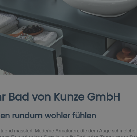
Ihr Bad von Kunze GmbH
nten rundum wohler fühlen
ohltuend massiert. Moderne Armaturen, die dem Auge schmeichel