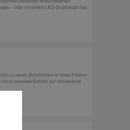
ie können zwischen verschiedenen
ssage – oder mit einem LED-Duschkopf das
cht zu neuen Bohrlöchern in Ihren Fliesen
nge ohne erneutes Bohren auf vorhandene