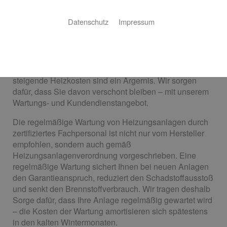
Kundendienst und Wartung
Datenschutz
Impressum
Kunze GmbH sorgt für anhaltende Wärme
Ein Albtraum: Im Winter fällt die Heizung aus und der
Hersteller übernimmt keine Garantie – und auch ständig
steigende Heizkosten sind ein Ärgernis. Wir sorgen
dafür, dass Sie davon verschont bleiben – mit unserem
Wartungs- und Kundendienstangebot.
Die regelmäßige Wartung von Heizungsanlagen durch
zertifiziertes Fachpersonal ist nicht nur vom Hersteller
empfohlen, sondern auch gemäß
Heizungsanlagenverordnung vorgeschrieben. Eine
regelmäßige Wartung sichert Ihnen bei neuen Anlagen
den Garantieanspruch, reduziert den Schadstoffausstoß
und senkt den Brennstoffverbrauch. Wir tragen deshalb
Sorge dafür, dass Ihre Anlage regelmäßig gewartet wird
– die Kosten der Wartung amortisieren sich spätestens
in den kalten Wintermonaten.